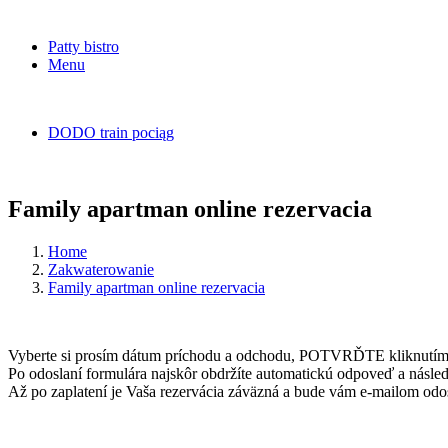
Patty bistro
Menu
DODO train pociąg
Family apartman online rezervacia
Home
Zakwaterowanie
Family apartman online rezervacia
Vyberte si prosím dátum príchodu a odchodu, POTVRĎTE kliknutím n
Po odoslaní formulára najskôr obdržíte automatickú odpoveď a násl
Až po zaplatení je Vaša rezervácia záväzná a bude vám e-mailom odos