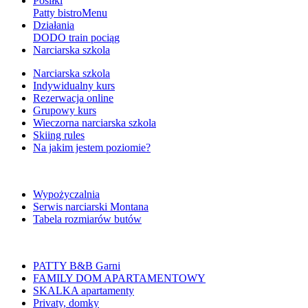
Posiłki
Patty bistro
Menu
Działania
DODO train pociąg
Narciarska szkola
Narciarska szkola
Indywidualny kurs
Rezerwacja online
Grupowy kurs
Wieczorna narciarska szkola
Skiing rules
Na jakim jestem poziomie?
Wypożyczalnia
Serwis narciarski Montana
Tabela rozmiarów butów
PATTY B&B Garni
FAMILY DOM APARTAMENTOWY
SKALKA apartamenty
Privaty, domky