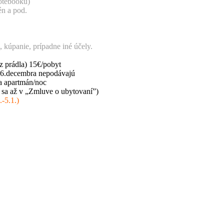
 26.decembra nepodávajú
a apartmán/noc
í sa až v „Zmluve o ubytovaní”)
.-5.1.)