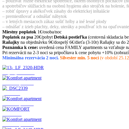
Raňajky
na objednávku 9€/dospelý 6€/dieťa (3-10r) Raňajky sa do
Poznámka k cene:
uvedená cena FAMILY apartments sa vzťahuje n
Pri rezervácii na 2-3 noci sa pripočítava k cene pobytu +10% (zobraz
Minimálna rezervácia 2 noci.
Silvester min. 5 nocí
(v období 25.12
13-_LF_2320-HDR
Komfort apartment
PATTY GARNI STUDIO
_DSC2339
Komfort apartment
KOMFORT
Komfort apartment
29-_LF_2449-HDR
minibedroom
_DSC2376
26-_LF_2424-HDR