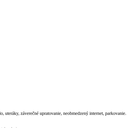
o, uteráky, záverečné upratovanie, neobmedzený internet, parkovanie.
notebooku)
én a pod.
, kúpanie, prípadne iné účely.
z prádla) 15€/pobyt