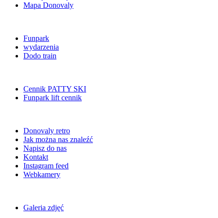
Mapa Donovaly
Funpark
wydarzenia
Dodo train
Cennik PATTY SKI
Funpark lift cennik
Donovaly retro
Jak można nas znaleźć
Napisz do nas
Kontakt
Instagram feed
Webkamery
Galeria zdjęć