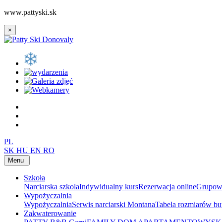
www.pattyski.sk
×
PL
SK
HU
EN
RO
Menu
Szkoła
Narciarska szkola
Indywidualny kurs
Rezerwacja online
Grupow
Wypożyczalnia
Wypożyczalnia
Serwis narciarski Montana
Tabela rozmiarów b
Zakwaterowanie