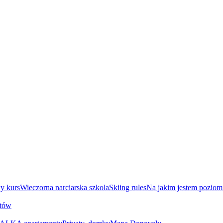
y kurs
Wieczorna narciarska szkola
Skiing rules
Na jakim jestem poziom
utów