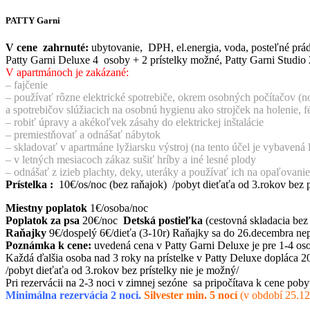
PATTY Garni
V cene zahrnuté:
ubytovanie, DPH, el.energia, voda, posteľné prád
Patty Garni Deluxe 4 osoby + 2 prístelky možné, Patty Garni Studio 2
V apartmánoch je zakázané:
– fajčenie
– používať rôzne elektrické spotrebiče, okrem osobných počítačov (
a spotrebičov slúžiacich na osobnú hygienu ako strojček na holenie, f
– robiť úpravy a akékoľvek zásahy do elektrickej inštalácie
– premiestňovať a odnášať nábytok
– skladovať v apartmáne lyžiarsku výstroj (na tento účel je vybavená 
– v letných mesiacoch zákaz sušiť hríby a iné lesné plody
– odnášať z izieb plachty, deky, uteráky a používať ich na opaľovanie
Prístelka :
10€/os/noc (bez raňajok) /pobyt dieťaťa od 3.rokov bez p
Miestny poplatok
1€/osoba/noc
Poplatok za psa
20€/noc
Detská postieľka
(cestovná skladacia bez
Raňajky
9€/dospelý 6€/dieťa (3-10r) Raňajky sa do 26.decembra ne
Poznámka k cene:
uvedená cena v Patty Garni Deluxe je pre 1-4 oso
Každá ďalšia osoba nad 3 roky na prístelke v Patty Deluxe dopláca 20
/pobyt dieťaťa od 3.rokov bez prístelky nie je možný/
Pri rezervácii na 2-3 noci v zimnej sezóne sa pripočítava k cene po
Minimálna rezervácia 2 noci.
Silvester min. 5 nocí
(v období 25.12