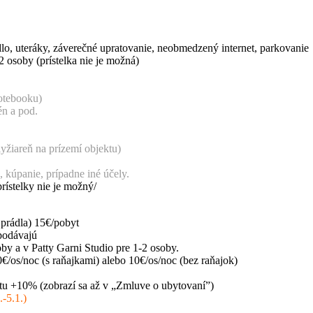
lo, uteráky, záverečné upratovanie, neobmedzený internet, parkovanie
 osoby (prístelka nie je možná)
notebooku)
én a pod.
lyžiareň na prízemí objektu)
, kúpanie, prípadne iné účely.
rístelky nie je možný/
 prádla) 15€/pobyt
podávajú
by a v Patty Garni Studio pre 1-2 osoby.
€/os/noc (s raňajkami) alebo 10€/os/noc (bez raňajok)
bytu +10% (zobrazí sa až v „Zmluve o ubytovaní”)
.-5.1.)