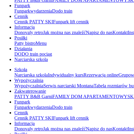
PATTY B&B Garni
FAMILY DOM APARTAMENTOWY
SK
Funpark
Funpark
wydarzenia
Dodo train
Cennik
Cennik PATTY SKI
Funpark lift cennik
Informacja
Donovaly retro
Jak można nas znaleźć
Napisz do nas
Kontakt
Ins
Posiłki
Patty bistro
Menu
Działania
DODO train pociąg
Narciarska szkola
Szkoła
Narciarska szkola
Indywidualny kurs
Rezerwacja online
Grupow
Wypożyczalnia
Wypożyczalnia
Serwis narciarski Montana
Tabela rozmiarów b
Zakwaterowanie
PATTY B&B Garni
FAMILY DOM APARTAMENTOWY
SK
Funpark
Funpark
wydarzenia
Dodo train
Cennik
Cennik PATTY SKI
Funpark lift cennik
Informacja
Donovaly retro
Jak można nas znaleźć
Napisz do nas
Kontakt
Ins