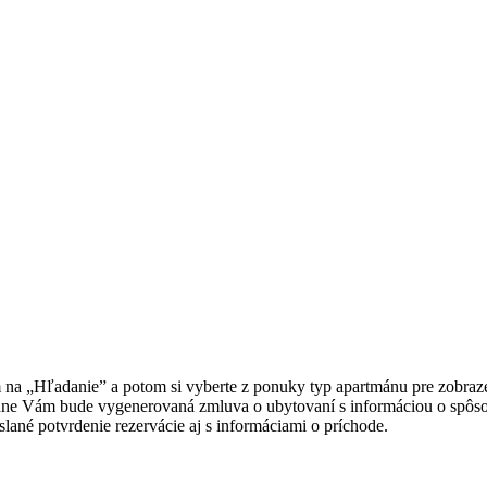
a „Hľadanie” a potom si vyberte z ponuky typ apartmánu pre zobraze
edne Vám bude vygenerovaná zmluva o ubytovaní s informáciou o spôso
lané potvrdenie rezervácie aj s informáciami o príchode.