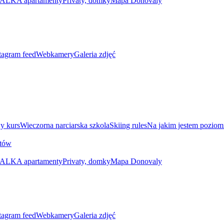
ALKA apartamenty
Privaty, domky
Mapa Donovaly
tagram feed
Webkamery
Galeria zdjęć
y kurs
Wieczorna narciarska szkola
Skiing rules
Na jakim jestem poziom
utów
ALKA apartamenty
Privaty, domky
Mapa Donovaly
tagram feed
Webkamery
Galeria zdjęć