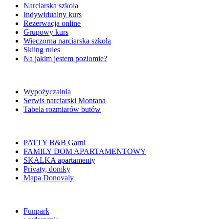
Narciarska szkola
Indywidualny kurs
Rezerwacja online
Grupowy kurs
Wieczorna narciarska szkola
Skiing rules
Na jakim jestem poziomie?
Wypożyczalnia
Serwis narciarski Montana
Tabela rozmiarów butów
PATTY B&B Garni
FAMILY DOM APARTAMENTOWY
SKALKA apartamenty
Privaty, domky
Mapa Donovaly
Funpark