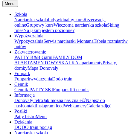
Menu
Szkoła
Narciarska szkola
Indywidualny kurs
Rezerwacja
online
Grupowy kurs
Wieczorna narciarska szkola
Skiing
rules
Na jakim jestem poziomie?
Wypożyczalnia
Wypożyczalnia
Serwis narciarski Montana
Tabela rozmiarów
butów
Zakwaterowanie
PATTY B&B Garni
FAMILY DOM
APARTAMENTOWY
SKALKA apartamenty
Privaty,
domky
Mapa Donovaly
Funpark
Funpark
wydarzenia
Dodo train
Cennik
Cennik PATTY SKI
Funpark lift cennik
Informacja
Donovaly retro
Jak można nas znaleźć
Napisz do
nas
Kontakt
Instagram feed
Webkamery
Galeria zdjęć
Posiłki
Patty bistro
Menu
Działania
DODO train pociąg
Narciarska szkola