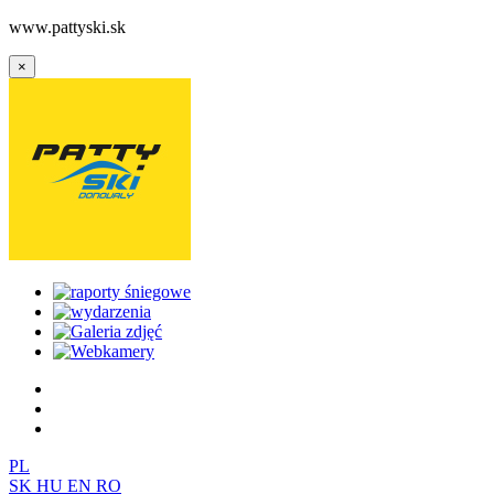
www.pattyski.sk
×
PL
SK
HU
EN
RO