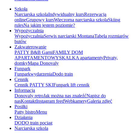
Szkoła
Narciarska szkola
Indywidualny kurs
Rezerwacja
online
Grupowy kurs
Wieczorna narciarska szkola
Skiing
rules
Na jakim jestem poziomie?
Wypożyczalnia
Wypożyczalnia
Serwis narciarski Montana
Tabela rozmiarów
butów
Zakwaterowanie
PATTY B&B Garni
FAMILY DOM
APARTAMENTOWY
SKALKA apartamenty
Privaty,
domky
Mapa Donovaly
Funpark
Funpark
wydarzenia
Dodo train
Cennik
Cennik PATTY SKI
Funpark lift cennik
Informacja
Donovaly retro
Jak można nas znaleźć
Napisz do
nas
Kontakt
Instagram feed
Webkamery
Galeria zdjęć
Posiłki
Patty bistro
Menu
Działania
DODO train pociąg
Narciarska szkola