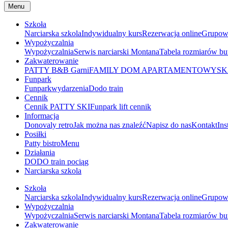
Menu
Szkoła
Narciarska szkola
Indywidualny kurs
Rezerwacja online
Grupow
Wypożyczalnia
Wypożyczalnia
Serwis narciarski Montana
Tabela rozmiarów b
Zakwaterowanie
PATTY B&B Garni
FAMILY DOM APARTAMENTOWY
SK
Funpark
Funpark
wydarzenia
Dodo train
Cennik
Cennik PATTY SKI
Funpark lift cennik
Informacja
Donovaly retro
Jak można nas znaleźć
Napisz do nas
Kontakt
Ins
Posiłki
Patty bistro
Menu
Działania
DODO train pociąg
Narciarska szkola
Szkoła
Narciarska szkola
Indywidualny kurs
Rezerwacja online
Grupow
Wypożyczalnia
Wypożyczalnia
Serwis narciarski Montana
Tabela rozmiarów b
Zakwaterowanie