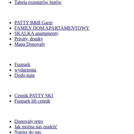
Tabela rozmiarów butów
PATTY B&B Garni
FAMILY DOM APARTAMENTOWY
SKALKA apartamenty
Privaty, domky
Mapa Donovaly
Funpark
wydarzenia
Dodo train
Cennik PATTY SKI
Funpark lift cennik
Donovaly retro
Jak można nas znaleźć
Napisz do nas