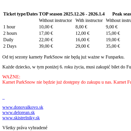
Ticket type/Dates
TOP season 2025.12.26 - 2026.1.4
Peak seaso
Without instructor
With instructor
Without instr
1 hour
10,00 €
8,00 €
9,00 €
2 hours
17,00 €
12,00 €
15,00 €
Daily
22,00 €
16,00 €
19,00 €
2 Days
39,00 €
29,00 €
35,00 €
Od tej sezony karnety ParkSnow nie będą już ważne w Funparku.
Każde dziecko, w tym poniżej 6. roku życia, musi zakupić bilet do F
WAŻNE:
Karnet ParkSnow nie będzie już dostępny do zakupu u nas. Karnet F
www.donovalkovo.sk
www.delorean.sk
www.skistrelniky.sk
Všetky práva vyhradené