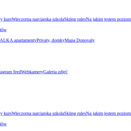
y kurs
Wieczorna narciarska szkola
Skiing rules
Na jakim jestem poziom
utów
ALKA apartamenty
Privaty, domky
Mapa Donovaly
tagram feed
Webkamery
Galeria zdjęć
y kurs
Wieczorna narciarska szkola
Skiing rules
Na jakim jestem poziom
utów