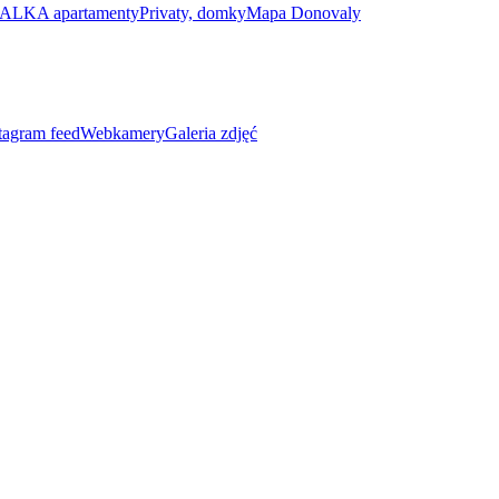
ALKA apartamenty
Privaty, domky
Mapa Donovaly
tagram feed
Webkamery
Galeria zdjęć