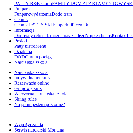
PATTY B&B Garni
FAMILY DOM APARTAMENTOWY
SK
Funpark
Funpark
wydarzenia
Dodo train
Cennik
Cennik PATTY SKI
Funpark lift cennik
Informacja
Donovaly retro
Jak można nas znaleźć
Napisz do nas
Kontakt
Ins
Posiłki
Patty bistro
Menu
Działania
DODO train pociąg
Narciarska szkola
Narciarska szkola
Indywidualny kurs
Rezerwacja online
Grupowy kurs
Wieczorna narciarska szkola
Skiing rules
Na jakim jestem poziomie?
Wypożyczalnia
Serwis narciarski Montana