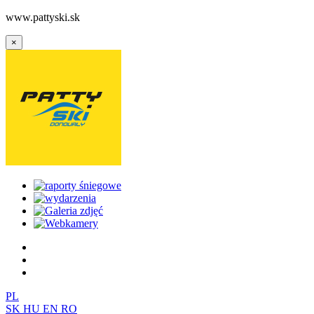
www.pattyski.sk
×
PL
SK
HU
EN
RO