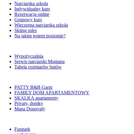
Narciarska szkola
Indywidualny kurs
Rezerwacja online
Grupowy kurs
Wieczorna narciarska szkola
Skiing rules
Na jakim jestem poziomie?
Wypożyczalnia
Serwis narciarski Montana
Tabela rozmiarów butów
PATTY B&B Garni
FAMILY DOM APARTAMENTOWY
SKALKA apartamenty
Privaty, domky
Mapa Donovaly
Funpark