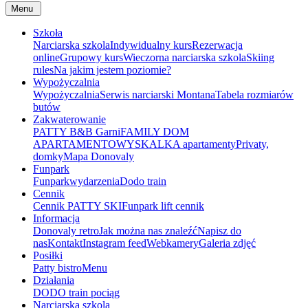
Menu
Szkoła
Narciarska szkola
Indywidualny kurs
Rezerwacja
online
Grupowy kurs
Wieczorna narciarska szkola
Skiing
rules
Na jakim jestem poziomie?
Wypożyczalnia
Wypożyczalnia
Serwis narciarski Montana
Tabela rozmiarów
butów
Zakwaterowanie
PATTY B&B Garni
FAMILY DOM
APARTAMENTOWY
SKALKA apartamenty
Privaty,
domky
Mapa Donovaly
Funpark
Funpark
wydarzenia
Dodo train
Cennik
Cennik PATTY SKI
Funpark lift cennik
Informacja
Donovaly retro
Jak można nas znaleźć
Napisz do
nas
Kontakt
Instagram feed
Webkamery
Galeria zdjęć
Posiłki
Patty bistro
Menu
Działania
DODO train pociąg
Narciarska szkola