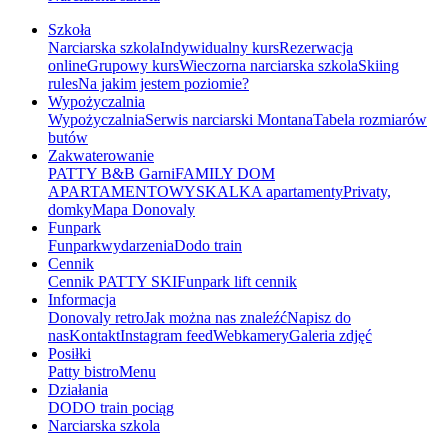
Szkoła
Narciarska szkola
Indywidualny kurs
Rezerwacja
online
Grupowy kurs
Wieczorna narciarska szkola
Skiing
rules
Na jakim jestem poziomie?
Wypożyczalnia
Wypożyczalnia
Serwis narciarski Montana
Tabela rozmiarów
butów
Zakwaterowanie
PATTY B&B Garni
FAMILY DOM
APARTAMENTOWY
SKALKA apartamenty
Privaty,
domky
Mapa Donovaly
Funpark
Funpark
wydarzenia
Dodo train
Cennik
Cennik PATTY SKI
Funpark lift cennik
Informacja
Donovaly retro
Jak można nas znaleźć
Napisz do
nas
Kontakt
Instagram feed
Webkamery
Galeria zdjęć
Posiłki
Patty bistro
Menu
Działania
DODO train pociąg
Narciarska szkola