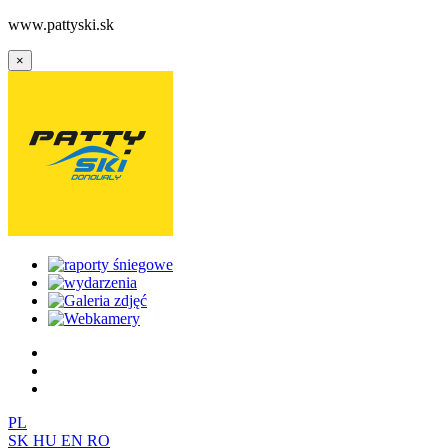
www.pattyski.sk
×
PL
SK
HU
EN
RO