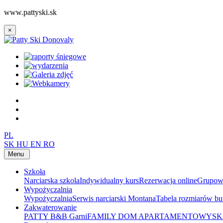
www.pattyski.sk
×
PL
SK
HU
EN
RO
Menu
Szkoła
Narciarska szkola
Indywidualny kurs
Rezerwacja online
Grupow
Wypożyczalnia
Wypożyczalnia
Serwis narciarski Montana
Tabela rozmiarów b
Zakwaterowanie
PATTY B&B Garni
FAMILY DOM APARTAMENTOWY
SK