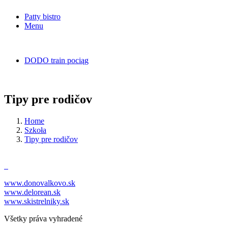
Patty bistro
Menu
DODO train pociąg
Tipy pre rodičov
Home
Szkoła
Tipy pre rodičov
www.donovalkovo.sk
www.delorean.sk
www.skistrelniky.sk
Všetky práva vyhradené