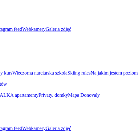
tagram feed
Webkamery
Galeria zdjęć
y kurs
Wieczorna narciarska szkola
Skiing rules
Na jakim jestem poziom
utów
ALKA apartamenty
Privaty, domky
Mapa Donovaly
tagram feed
Webkamery
Galeria zdjęć