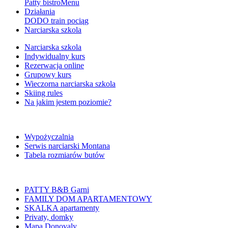
Patty bistro
Menu
Działania
DODO train pociąg
Narciarska szkola
Narciarska szkola
Indywidualny kurs
Rezerwacja online
Grupowy kurs
Wieczorna narciarska szkola
Skiing rules
Na jakim jestem poziomie?
Wypożyczalnia
Serwis narciarski Montana
Tabela rozmiarów butów
PATTY B&B Garni
FAMILY DOM APARTAMENTOWY
SKALKA apartamenty
Privaty, domky
Mapa Donovaly