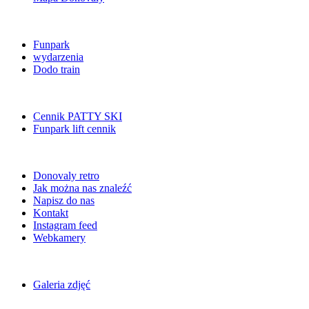
Funpark
wydarzenia
Dodo train
Cennik PATTY SKI
Funpark lift cennik
Donovaly retro
Jak można nas znaleźć
Napisz do nas
Kontakt
Instagram feed
Webkamery
Galeria zdjęć