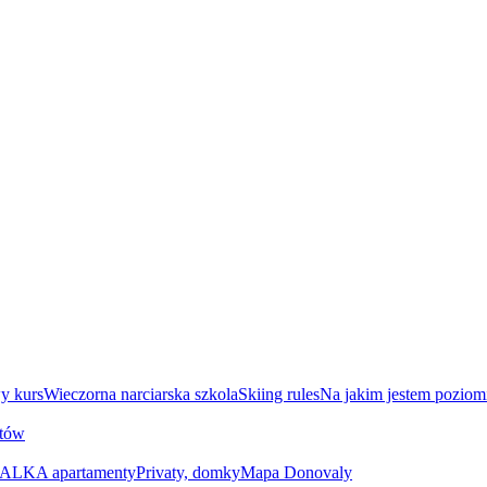
y kurs
Wieczorna narciarska szkola
Skiing rules
Na jakim jestem poziom
utów
ALKA apartamenty
Privaty, domky
Mapa Donovaly