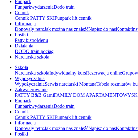
Funpark
Funpark
wydarzenia
Dodo train
Cennik
Cennik PATTY SKI
Funpark lift cennik
Informacja
Donovaly retro
Jak można nas znaleźć
Napisz do nas
Kontakt
Ins
Posiłki
Patty bistro
Menu
Działania
DODO train pociąg
Narciarska szkola
Szkoła
Narciarska szkola
Indywidualny kurs
Rezerwacja online
Grupow
Wypożyczalnia
Wypożyczalnia
Serwis narciarski Montana
Tabela rozmiarów b
Zakwaterowanie
PATTY B&B Garni
FAMILY DOM APARTAMENTOWY
SK
Funpark
Funpark
wydarzenia
Dodo train
Cennik
Cennik PATTY SKI
Funpark lift cennik
Informacja
Donovaly retro
Jak można nas znaleźć
Napisz do nas
Kontakt
Ins
Posiłki